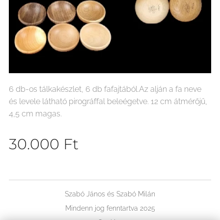
6 db-os tálkakészlet, 6 db fafajtából.Az alján a fa neve
és levele látható pirográffal beleégetve. 12 cm átmérőjű,
4,5 cm magas.
30.000
Ft
Szabó János és Szabó Milán
Mindenn jog fenntartva 2025