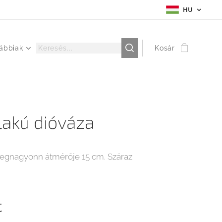
HU
ábbiak
Kosár
lakú dióváza
legnagyonn átmérője 15 cm. Száraz
t