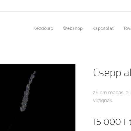
Kezdőlap
Webshop
Kapcsolat
Tov
Csepp a
28 cm magas, a 
virágnak.
15 000
F