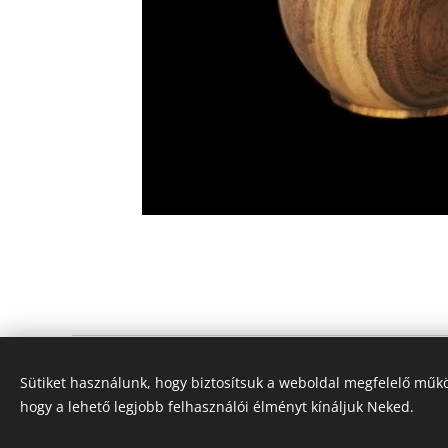
Szabó János és Szabó Milán
Sütiket használunk, hogy biztosítsuk a weboldal megfelelő műkö
Minden jog fenntartva 2025
hogy a lehető legjobb felhasználói élményt kínáljuk Neked.