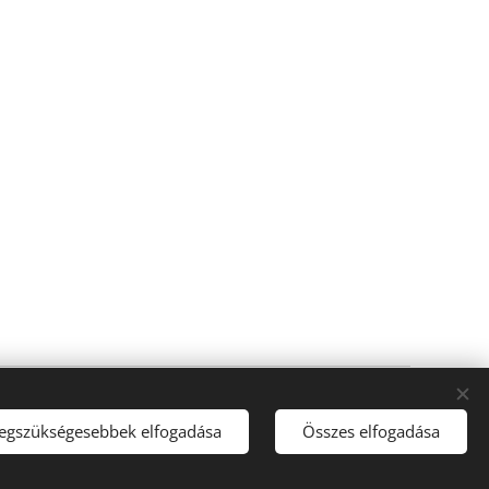
Sütik
legszükségesebbek elfogadása
Összes elfogadása
Nyelvek
Magyar
Deutsch
English