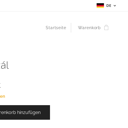
DE
Startseite
Warenkorb
ál
t
gen
enkorb hinzufügen