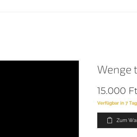
Wenge t
15.000
F
Verfügbar in 7 Ta
Zum War