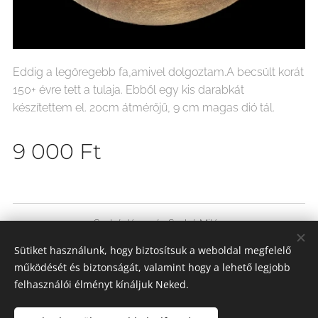
Eddig a legöregebb fa,amivel dolgoztam.A becsült korát
150+ évre tett a tulaja. Ebből egy kis darabkát
készítettem el. 20cm átmérőjű, 9 cm magas dió tál.
9 000
Ft
Szabó János és Szabó Milán
Minden jog fenntartva 2025
Sütiket használunk, hogy biztosítsuk a weboldal megfelelő
Sütik
működését és biztonságát, valamint hogy a lehető legjobb
felhasználói élményt kínáljuk Neked.
Nyelvek
Magyar
Deutsch
English