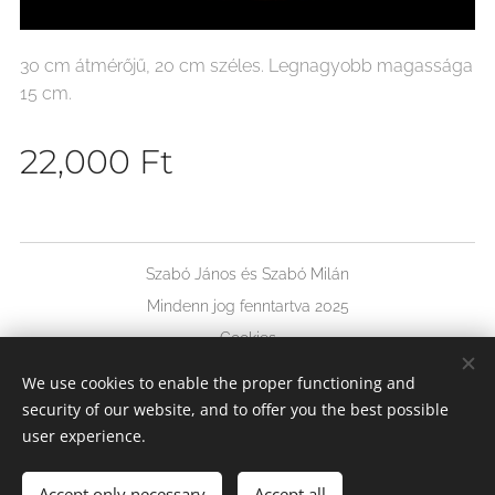
30 cm átmérőjű, 20 cm széles. Legnagyobb magassága
15 cm.
22,000
Ft
Szabó János és Szabó Milán
Mindenn jog fenntartva 2025
Cookies
We use cookies to enable the proper functioning and
Languages
security of our website, and to offer you the best possible
Magyar
Deutsch
English
user experience.
Accept only necessary
Accept all
Add to cart