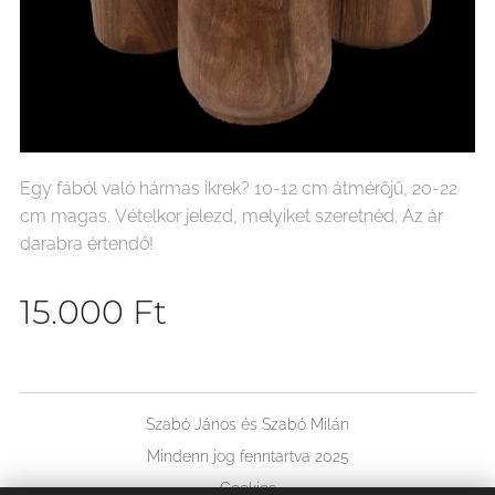
Egy fából való hármas ikrek? 10-12 cm átmérőjű, 20-22
cm magas. Vételkor jelezd, melyiket szeretnéd. Az ár
darabra értendő!
15.000
Ft
Szabó János és Szabó Milán
Mindenn jog fenntartva 2025
Cookies