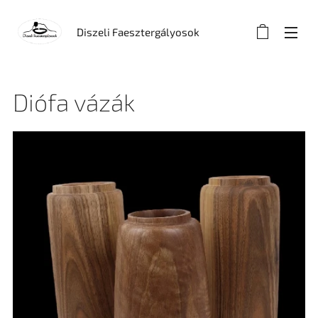
Diszeli Faesztergályosok
Diófa vázák