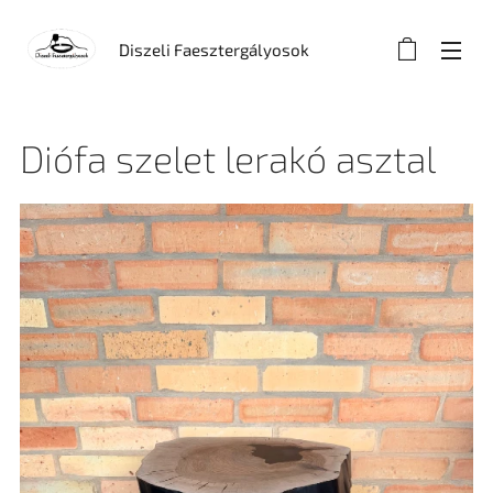
Diszeli Faesztergályosok
Diófa szelet lerakó asztal