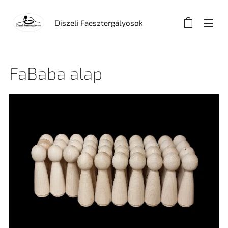
Diszeli Faesztergályosok
FaBaba alap