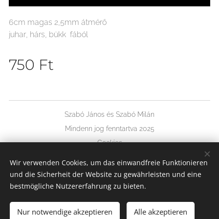
6cm magas 2,5mm átmérő
juhar, hárs, bükk fából
750
Ft
Szabó János és Szabó Milán
Mindenn jog fenntartva 2025
Cookies
Wir verwenden Cookies, um das einwandfreie Funktionieren
Sprachen
und die Sicherheit der Website zu gewährleisten und eine
Magyar
Deutsch
English
bestmögliche Nutzererfahrung zu bieten.
Nur notwendige akzeptieren
Alle akzeptieren
Zum Warenkorb hinzufügen