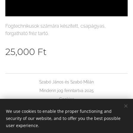
Fogtechnikusok számára készített, csapágyas,
forgatható fréz tartó.
25,000
Ft
Szabó János és Szabó Milán
Mindenn jog fenntartva 2025
Cookies
We use cookies to enable the proper functioning and
Languages
security of our website, and to offer you the best possible
Magyar
Deutsch
English
user experience.