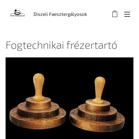
Diszeli Faesztergályosok
Fogtechnikai frézertartó