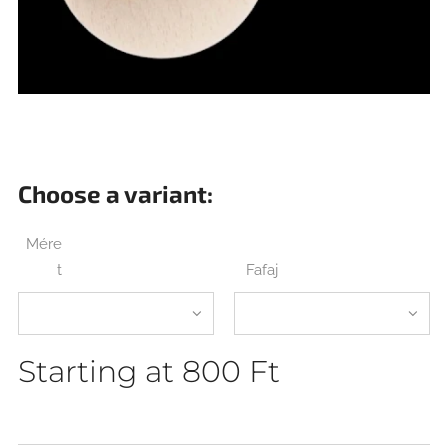
Choose a variant:
Mére
t
Fafaj
Starting at
800
Ft