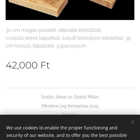
30 cm magas paralett, ellenálló körisfából,
csúszás,enres talpakkal, salyát testsúlyos edzèshez. 35
cm hosszú, talpazata: 3,5x10x25cm
42,000
Ft
Szabó János és Szabó Milán
Mindenn jog fenntartva 2025
Cookies
We use cookies to enable the proper functioning and
Languages
security of our website, and to offer you the best possible
Magyar
Deutsch
English