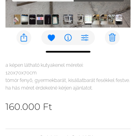
a képen látható kutyakenel méretei:
120x70x70cm
tömör fenyő, gyermekbarát, kisállatbarát fesékkel festve.
ha hás méret érdekelné kérjen ajánlatot.
160.000
Ft