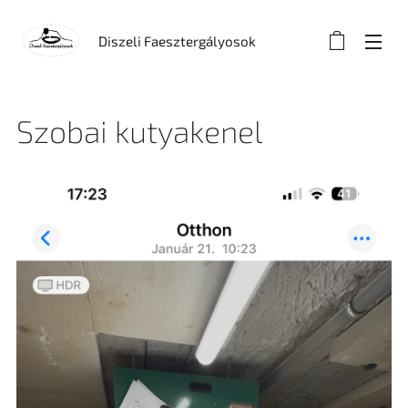
Diszeli Faesztergályosok
Szobai kutyakenel